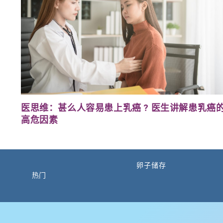
医思维：甚么人容易患上乳癌 ? 医生讲解患乳癌
高危因素
卵子储存
热门