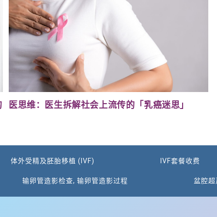
的
医思维：医生拆解社会上流传的「乳癌迷思」
体外受精及胚胎移植 (IVF)
IVF套餐收费
输卵管造影检查, 输卵管造影过程
盆腔超