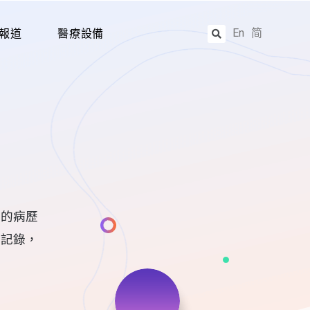
En
简
報道
醫療設備
立的病歷
歷記錄，