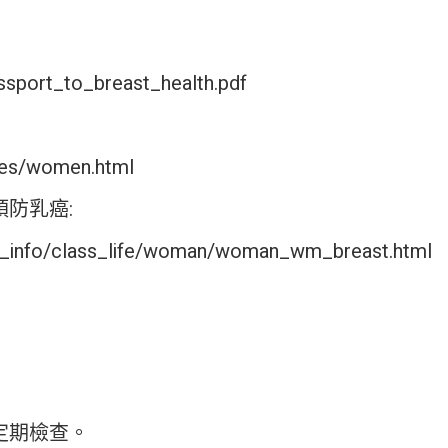
ssport_to_breast_health.pdf
ces/women.html
防乳癌:
lth_info/class_life/woman/woman_wm_breast.html
定期檢查。