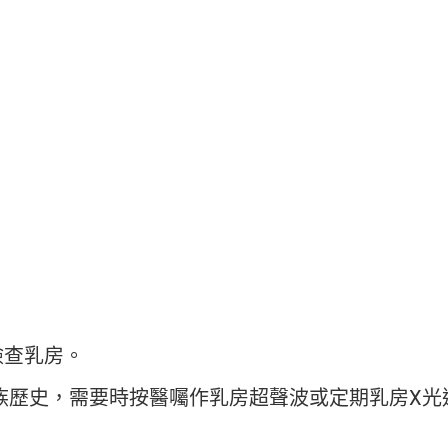
檢查乳房。
族歷史，需要時按醫囑作乳房超聲波或定期乳房X光