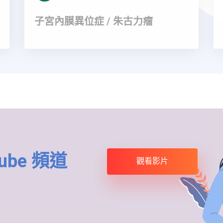
子宮內膜異位症 / 朱古力瘤
be 頻道​
觀看影片