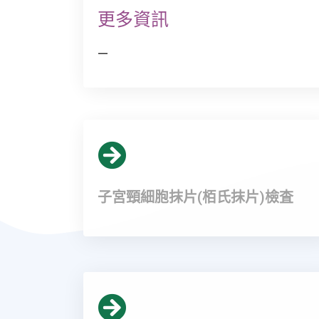
更多資訊
—
子宮頸細胞抹片(栢氏抹片)檢査