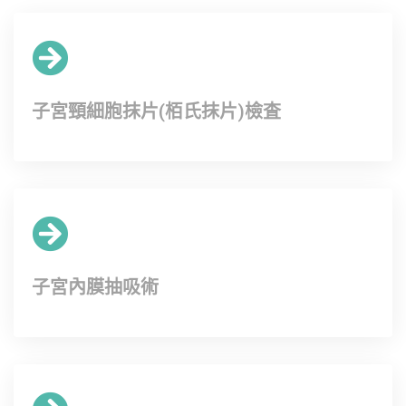
子宮頸細胞抹片(栢氏抹片)檢査
子宮內膜抽吸術