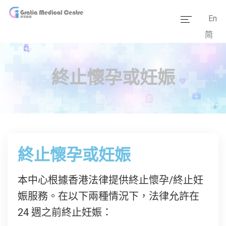
En
简
主頁
醫療團隊
終止懷孕或妊娠
服務範疇
醫學資訊
套餐價格
終止懷孕或妊娠
傳媒報道
本中心根據香港法律提供終止懷孕/終止妊
醫療設備
娠服務。在以下兩種情況下，法律允許在
24 週之前終止妊娠：