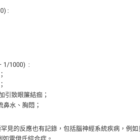
) :
/1000) :
；
；
加引致眼簾結痂；
流鼻水、胸悶；
0)之反應或極罕見的反應也有記錄，包括腦神經系統疾病
例如雷伊氏綜合症。