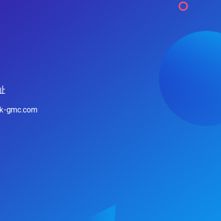
址
hk-gmc.com