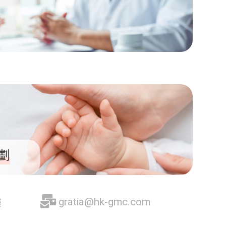
劃
gratia@hk-gmc.com
樓