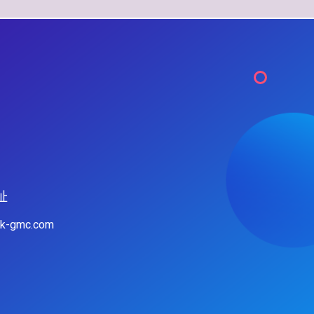
址
hk-gmc.com