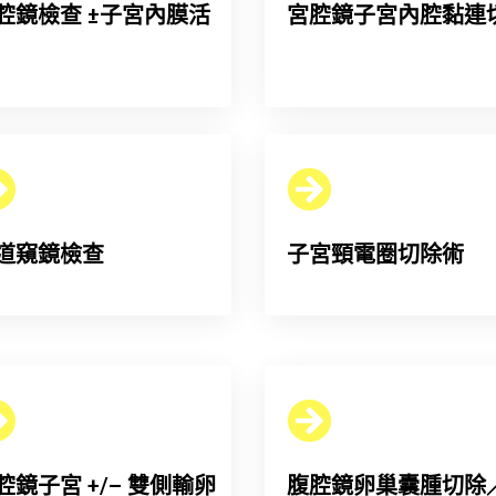
腔鏡檢查 ±子宮內膜活
宮腔鏡子宮內腔黏連
道窺鏡檢查
子宮頸電圈切除術
腔鏡子宮 +/– 雙側輸卵
腹腔鏡卵巢囊腫切除