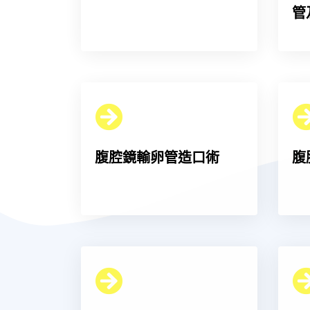
管
腹腔鏡輸卵管造口術
腹