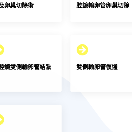
及卵巢切除術
腔鏡輸卵管卵巢切除
腔鏡雙側輸卵管結紮
雙側輸卵管復通