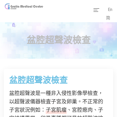
En
简
主頁
醫療團隊
盆腔超聲波檢查
服務範疇
醫學資訊
套餐價格
盆腔超聲波檢查
傳媒報道
盆腔超聲波是一種非入侵性影像學檢查，
醫療設備
以超聲波儀器檢査子宮及卵巢。不正常的
子宮狀況例如：
子宮肌瘤
、宮腔瘜肉、子