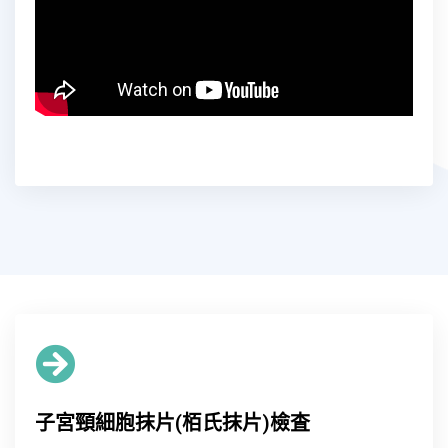
子宮頸細胞抹片(栢氏抹片)檢査