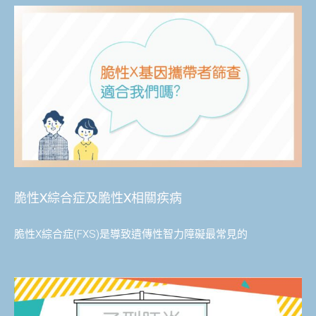
脆性X綜合症及脆性X相關疾病
脆性X綜合症(FXS)是導致遺傳性智力障礙最常見的