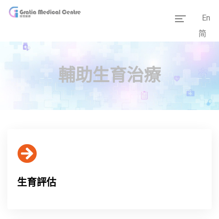
En
简
主頁
醫療團隊
輔助生育治療
服務範疇
醫學資訊
套餐價格
傳媒報道
醫療設備
生育評估