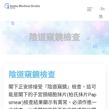
En
简
主頁
醫療團隊
陰道窺鏡檢查
服務範疇
醫學資訊
套餐價格
陰道窺鏡檢查
傳媒報道
閣下正安排接受『陰道窺鏡』檢查，這可
醫療設備
能是閣下的子宮頸細胞抹片(柏氏抹片Pap
smear)檢查結果顯示有異常，必須作進一