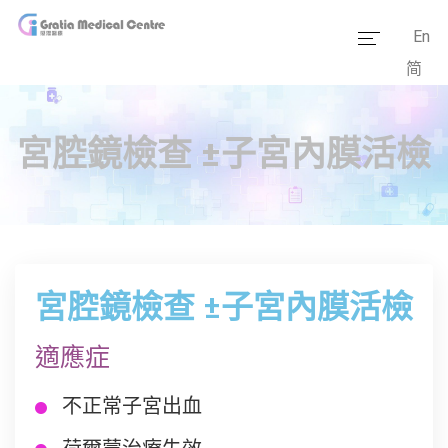
En
简
主頁
醫療團隊
宮腔鏡檢查 ±子宮內膜活檢
服務範疇
醫學資訊
套餐價格
宮腔鏡檢查 ±子宮內膜活檢
傳媒報道
適應症
醫療設備
不正常子宮出血