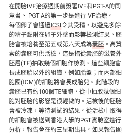
在開胎IVF治療週期前簽署IVF和PGT-A的同
意書。 PGT-A的第一步是進行IVF治療。
每個卵子會通過
ICSI
令其受精，以避免多餘
的精子黏附在卵子外壁而影響檢測結果。胚
胎會被培養至第五或第六天成為
囊胚
。高質
素的囊胚可供活檢，這是指從囊胚的滋養外
胚層(TE)抽取幾個細胞作檢測。這些細胞會
長成胚胎以外的組織，例如胎盤；而內部細
胞團(ICM)的細胞將會長成胎兒。此階段的
囊胚已有約100個TE細胞，從中抽取幾個細
胞對胚胎的影響是很輕微的。活檢後的胚胎
會被冷凍，等待測試的結果。從活檢中取得
的細胞會被送到香港大學的PGT實驗室進行
分析，報告會在約三星期出具。如果報告顯