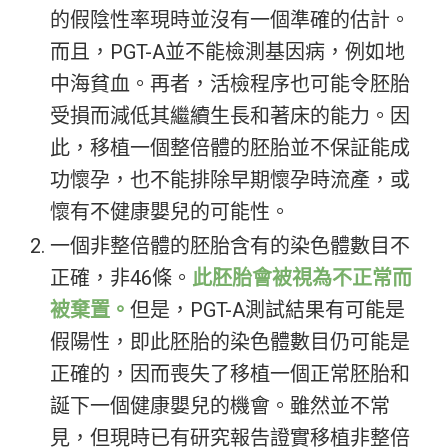
的假陰性率現時並沒有一個準確的估計。
而且，PGT-A並不能檢測基因病，例如地
中海貧血。再者，活檢程序也可能令胚胎
受損而減低其繼續生長和著床的能力。因
此，移植一個整倍體的胚胎並不保証能成
功懷孕，也不能排除早期懷孕時流產，或
懷有不健康嬰兒的可能性。
一個非整倍體的胚胎含有的染色體數目不
正確，非46條。
此胚胎會被視為不正常而
被棄置。
但是，PGT-A測試結果有可能是
假陽性，即此胚胎的染色體數目仍可能是
正確的，因而喪失了移植一個正常胚胎和
誕下一個健康嬰兒的機會。雖然並不常
見，但現時已有研究報告證實移植非整倍