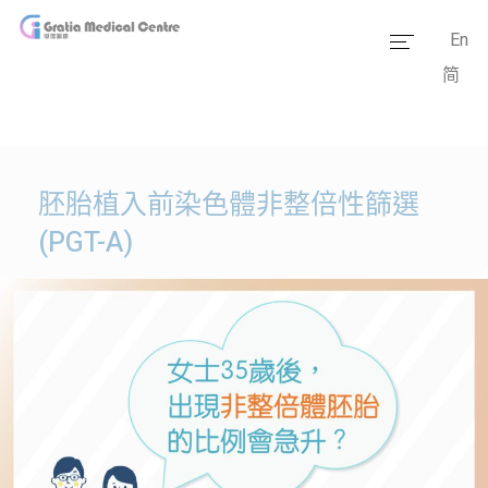
En
简
主頁
醫療團隊
服務範疇
胚胎植入前染色體非整倍性篩選
(PGT-A)
醫學資訊
套餐價格
傳媒報道
醫療設備