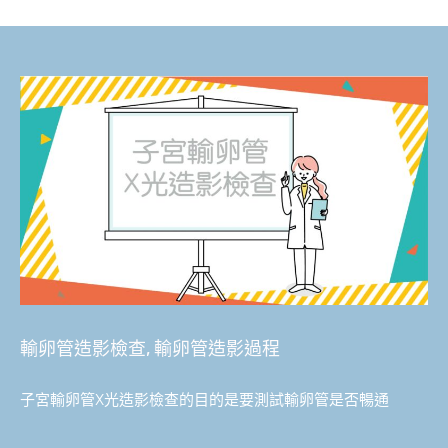
輸卵管造影檢查, 輸卵管造影過程
子宮輸卵管X光造影檢查的目的是要測試輸卵管是否暢通