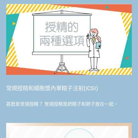
常規授精和細胞漿內單精子注射(ICSI)
甚麼是常規授精？ 常規授精是把精子和卵子放在一起，