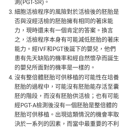
測(PGT-SR)。
細胞活檢程序的風險
對於活檢後的胚胎是
否與沒經活檢的胚胎擁有相同的著床能
力，現時還未有一個肯定的答案。換言
之，活檢程序本身有可能減低胚胎的著床
能力。
經IVF和PGT後誕下的嬰兒，他們
患有先天缺陷的機率和經自然懷孕而誕生
的嬰兒所面對的機率是一樣的。
沒有整倍體胚胎可供移植的可能性
在培養
胚胎的過程中，可能沒有胚胎能存活至囊
胚的階段，而沒有胚胎供活檢；也有可能
經PGT-A檢測後沒有一個胚胎是整倍體的
胚胎可供移植。出現這類情況的機會率取
決於一系列的因素，而當中最重要的不利