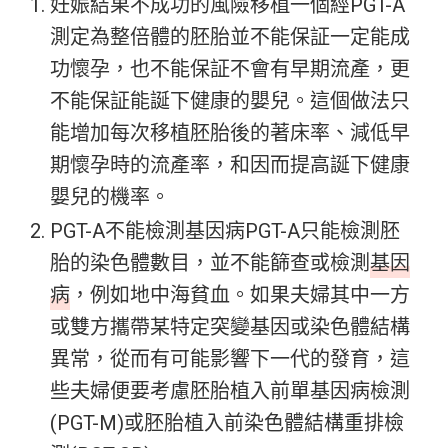
妊娠結果不成功的風險
移植一個經PGT-A
測定為整倍體的胚胎並不能保証一定能成
功懷孕，也不能保証不會有早期流產，更
不能保証能誕下健康的嬰兒。這個做法只
能增加每次移植胚胎後的著床率、減低早
期懷孕時的流產率，和因而提高誕下健康
嬰兒的機率。
PGT-A不能檢測基因病
PGT-A只能檢測胚
胎的染色體數目，並不能篩查或檢測
基因
病
，例如地中海貧血。如果夫婦其中一方
或雙方攜帶某特定突變基因或染色體結構
異常，從而有可能影響下一代的發育，這
些夫婦便要考慮胚胎植入前單基因病檢測
(PGT-M)或胚胎植入前染色體結構重排檢