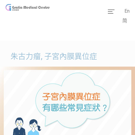
En
简
主頁
醫療團隊
服務範疇
朱古力瘤, 子宮內膜異位症
醫學資訊
套餐價格
傳媒報道
醫療設備