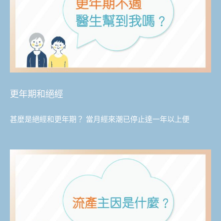
更年期和絕經
甚麼是絕經和更年期？ 當月經來潮已停止達一年以上便