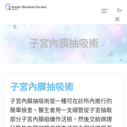
En
简
主頁
醫療團隊
子宮內膜抽吸術
服務範疇
醫學資訊
套餐價格
子宮內膜抽吸術
傳媒報道
子宮內膜抽吸術是一種可在診所內進行的
醫療設備
簡單檢查。醫生會用一支細管從子宮抽取
部分子宮內膜組織作活檢，然後交給病理