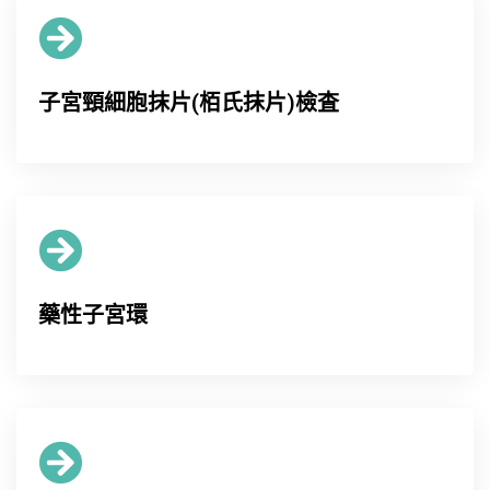
子宮頸細胞抹片(栢氏抹片)檢査
藥性子宮環