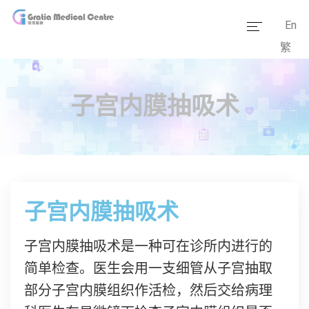
En
繁
主页
医疗团队
子宫内膜抽吸术
服务范畴
医学资讯
套餐价格
子宫内膜抽吸术
传媒报道
子宫内膜抽吸术是一种可在诊所内进行的
医疗设备
简单检查。医生会用一支细管从子宫抽取
部分子宫内膜组织作活检，然后交给病理