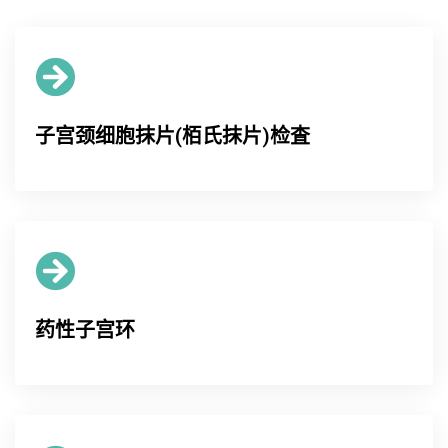
子宫颈细胞抹片(栢氏抹片)检査
药性子宫环