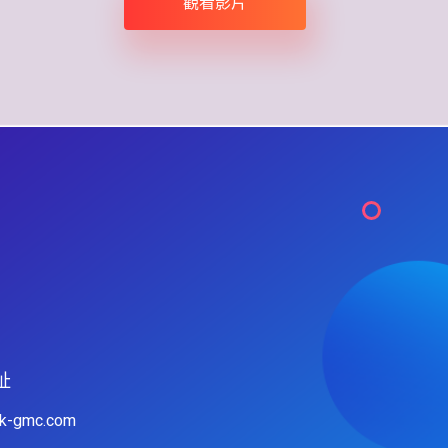
觀看影片
址
hk-gmc.com