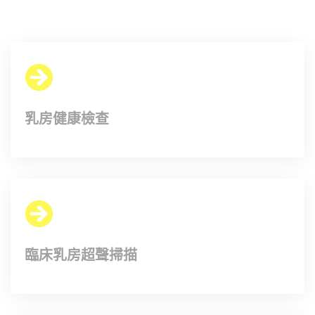
乳房健康檢查
臨床乳房超聲掃描