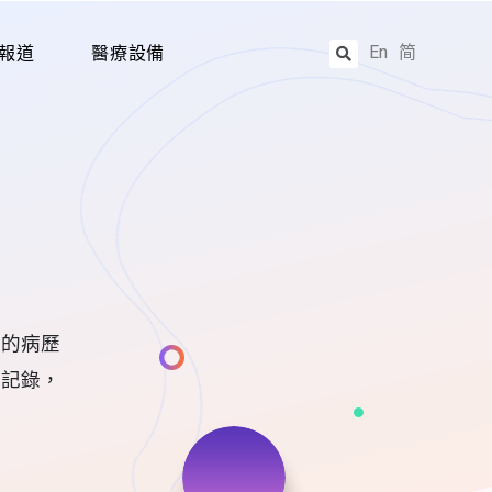
En
简
報道
醫療設備
立的病歷
歷記錄，