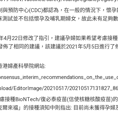
控制與預防中心(CDC)都認為，在一般的情況下，
床測試並不包括懷孕及哺乳期婦女，故此未有足夠
21年4月22日修改了指引，建議孕婦如果希望考慮
間發佈了相同的建議，該建議於2021年5月5日進行
港婦產科學院網站:
/consensus_interim_recommendations_on_the_use_
Upload/EditorImage/20210517/20210517131827_86
慮接種BioNTech/復必泰疫苗(信使核糖核酸疫
克爾來福」的接種須知中則指出: 目前尚未獲得孕婦