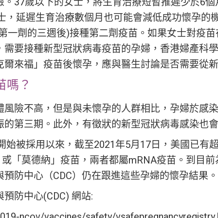
險。37歲以下的女士，將生育治療短暫推遲少於6
女士，延遲生育治療數個月也可能會減低成功懷孕的
種第一劑的三週後)接種第二劑疫苗。如果女士對疫
需要接種新型冠狀病毒疫苗的孕婦，香港婦產科學院(
克爾來福」疫苗後懷孕，應與醫生討論是否需要從
苗嗎？
體風險不高，但是與未懷孕的人群相比，孕婦於感
娠的第三期。此外，有徵狀的新型冠狀病毒感染也會
開始被採用以來，截至2021年5月17日，美國已有超
ch」或「莫德納」疫苗，兩者都屬mRNA疫苗。到
與預防中心（CDC）仍在跟進這些孕婦的懷孕結果。
防中心(CDC) 網站:
019-ncov/vaccines/safety/vsafepregnancyregistry.