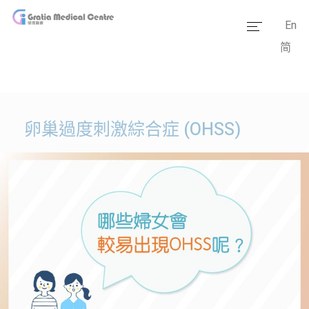
En
简
主頁
醫療團隊
服務範疇
卵巢過度刺激綜合症 (OHSS)
醫學資訊
套餐價格
傳媒報道
醫療設備