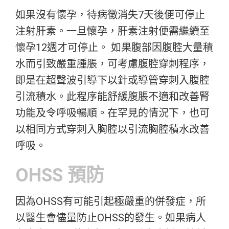
如果沒有懷孕，待病徵消失7天後便可停止
注射肝素。一旦懷孕，肝素注射便需繼續至
懷孕12週才可停止。 如果腹部因腹腔大量積
水而引致嚴重腫脹，可考慮腹腔穿刺程序，
即是在超聲波引導下以針或導管穿刺入腹腔
引流積水。此程序能舒緩腹脹不適和改善腎
功能及令呼吸暢順。在罕見的情況下，也可
以相同方式穿刺入胸腔以引流胸腔積水改善
呼吸。
OHSS 預防
因為OHSS有可能引起極嚴重的併發症，所
以醫生會儘量防止OHSS的發生。如果病人