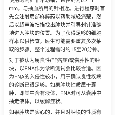
使用的刺针非常幼细，直径约为0.7–1
mm，与抽血所用的针相近。进行程序时首
先会注射局部麻醉药以帮助减轻痛楚，然
后以超声波扫描找出肿块并引导刺针准确
地进入肿块的位置。为了获得足够的细胞
样本以供检查，医生可能需要重复多次抽
取的步骤。整个过程需时约15至20分钟。
对于被认为属良性(非癌症)或囊肿性的肿
块，以FNA作为诊断测试会比较合适。因
为FNA的入侵性较小，用于确认良性疾病
的诊断已很足够。如果肿块性质属于囊
肿，即其中含有液体，FNA时可从囊肿中
抽走液体，以缓解症状。
如果肿块是实心的，并且对肿块的性质有