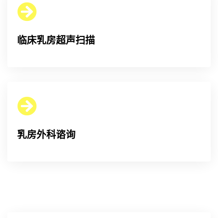
临床乳房超声扫描
乳房外科谘询