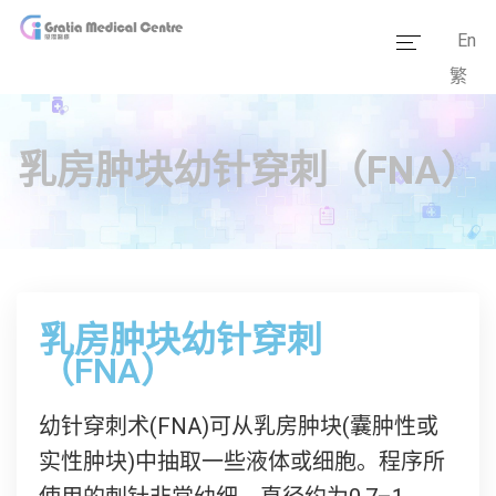
En
繁
主页
医疗团队
乳房肿块幼针穿刺（FNA）
服务范畴
医学资讯
套餐价格
乳房肿块幼针穿刺
传媒报道
（FNA）
医疗设备
幼针穿刺术(FNA)可从乳房肿块(囊肿性或
实性肿块)中抽取一些液体或细胞。程序所