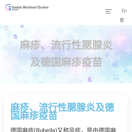
En
繁
主页
医疗团队
麻疹、流行性腮腺炎
服务范畴
及德国麻疹疫苗
医学资讯
套餐价格
传媒报道
麻疹、流行性腮腺炎及德
医疗设备
国麻疹疫苗
德国麻疹(Rubella)又称风疹，是由德国麻