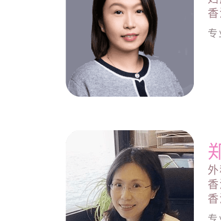
香
专
外
香
香
专