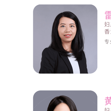
妇
香
专
妇