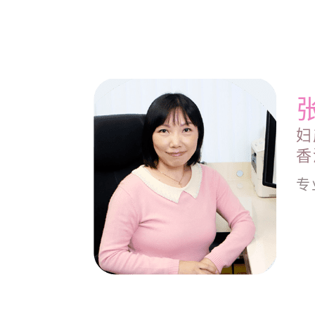
妇
香
专