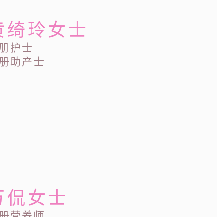
黄绮玲女士
册护士
册助产士
万侃女士
册营养师