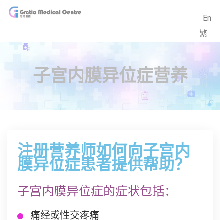
En
繁
主页
医疗团队
子宫内膜异位症营养
服务范畴
医学资讯
套餐价格
注册营养师如何向子宫内
传媒报道
膜异位症患者提供帮助？
医疗设备
子宫内膜异位症的症状包括：
痛经或性交疼痛