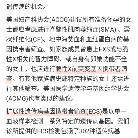
遗传病的机会。
美国妇产科协会(ACOG)建议所有准备怀孕的女
士都应考虑进行脊髓性肌肉萎缩症(SMA) 、囊
状纤维化(CF)、地中海贫血和血红蛋白病的基
因携带者筛查。如家族成员曾患上FXS或与脆
性X相关的智力障碍、或自身有卵巢功能不全
的女士，也应进行
脆性X前突变基因携带者筛
查
。有其他家族病史或特定种族的女士还需进
行其他筛查。美国医学遗传学与基因组学协会
(ACMG)也有类似的建议。
扩展性遗传病基因携带者筛查(ECS)
是以单一
血液样本检测一系列特定的遗传病基因。我们
诊所提供的ECS检测包涵了302种遗传病基