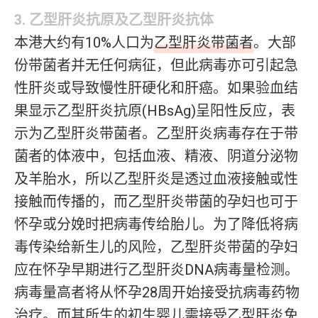
3. 乙型肝炎抗原及乙型肝炎抗体
本港大约有10%人口为
乙型肝炎带菌者
。大部
份带菌者并无任何病征，但此病毒亦可引起急
性肝炎或导致慢性肝硬化和肝癌。如果验血结
果显示乙型肝炎抗原(HBsAg)呈阳性反应，表
示为乙型肝炎带菌者。乙型肝炎病毒存在于带
菌者的体液中，包括血液、精液、阴道分泌物
及羊胎水，所以乙型肝炎是透过血液接触或性
接触而传播的，而乙型肝炎带菌的孕妇也可于
怀孕或分娩时把病毒传给胎儿。为了降低将病
毒传染给新生儿的风险，乙型肝炎带菌的孕妇
应在怀孕早期进行乙型肝炎DNA病毒量检测。
病毒量高者将从怀孕28周开始接受抗病毒药物
治疗。而其所生的初生婴儿需接受乙型肝炎免