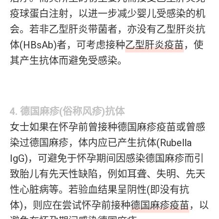
疫球蛋白注射，以进一步减少婴儿受感染的机
会。若非乙型肝炎带菌者，亦没有乙型肝炎抗
体(HBsAb)者，可考虑接种
乙型肝炎疫苗
，使
其产生抗体而避免受感染。
4. 德国麻疹(俗称风疹)抗体
女士如果在怀孕前曾接种德国麻疹疫苗或曾感
染过德国麻疹，体内应已产生抗体(Rubella
IgG)，可避免于怀孕期间因感染德国麻疹而引
致胎儿有先天性缺陷，例如耳聋、失明、先天
性心脏病等。若验血结果呈阴性(即没有抗
体)，则应在尝试怀孕前接种
德国麻疹疫苗
，以