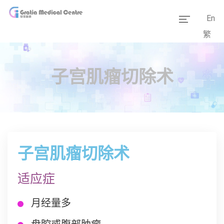
En
繁
主页
医疗团队
子宫肌瘤切除术
服务范畴
医学资讯
套餐价格
子宫肌瘤切除术
传媒报道
适应症
医疗设备
月经量多