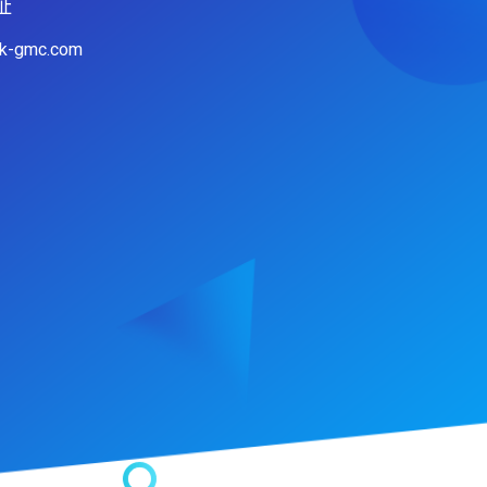
址
hk-gmc.com