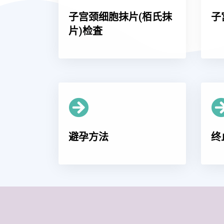
子宫颈细胞抹片(栢氏抹
子
片)检査
避孕方法
终