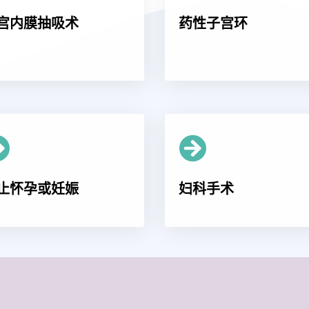
宫内膜抽吸术
药性子宫环
止怀孕或妊娠
妇科手术