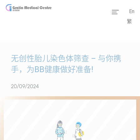
En
繁
主页
医疗团队
服务范畴
无创性胎儿染色体筛查 – 与你携
手，为BB健康做好准备!
医学资讯
套餐价格
20/09/2024
传媒报道
医疗设备