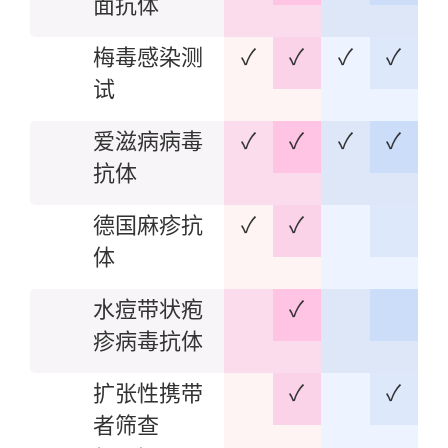
面抗体
梅毒感染测
✓
✓
✓
✓
试
爱滋病病毒
✓
✓
✓
✓
抗体
德国麻疹抗
✓
✓
体
水痘带状疱
✓
疹病毒抗体
扩张性携带
✓
✓
者筛查