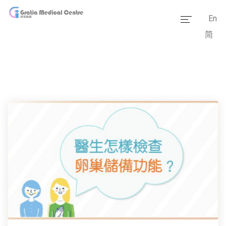
En
简
主頁
醫療團隊
服務範疇
醫學資訊
套餐價格
傳媒報道
醫療設備