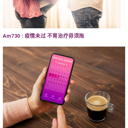
Am730 : 疫情未过 不育治疗毋须拖