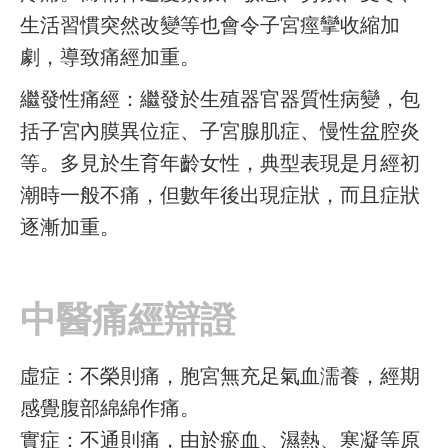
生活習慣突然改變等也會令子宮痙攣收縮加
劇，導致痛經加重。
繼發性痛經：繼發於生殖器官器質性病變，包
括子宮內膜異位症、子宮腺肌症、慢性盆腔炎
等。多見於生育年齡女性，典型表現是月經初
潮時一般不痛，但數年後出現症狀，而且症狀
逐漸加重。
中醫痛經辯證
虛症：不榮則痛，胞宮無充足氣血濡養，經期
感覺腹部綿綿作痛。
實症：不通則痛，由於瘀血、濕熱、寒凝等原