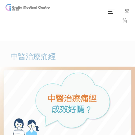
繁
简
Home
Our Team
Our Services
中醫治療痛經
Medical Information
Packages
Our Facilities