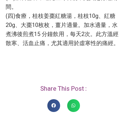
間。
(四)食療，桂枝姜棗紅糖湯，桂枝10g、紅糖
20g、大棗10枚枚，薑片適量。加水適量，水
煮沸後煎煮15 分鐘飲用，每天2次。此方溫經
散寒、活血止痛，尤其適用於虛寒性的痛經。
Share This Post :