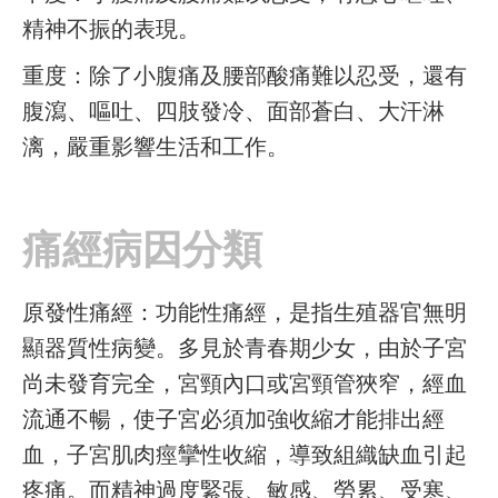
精神不振的表現。
重度：除了小腹痛及腰部酸痛難以忍受，還有
腹瀉、嘔吐、四肢發冷、面部蒼白、大汗淋
漓，嚴重影響生活和工作。
痛經病因分類
原發性痛經：功能性痛經，是指生殖器官無明
顯器質性病變。多見於青春期少女，由於子宮
尚未發育完全，宮頸內口或宮頸管狹窄，經血
流通不暢，使子宮必須加強收縮才能排出經
血，子宮肌肉痙攣性收縮，導致組織缺血引起
疼痛。而精神過度緊張、敏感、勞累、受寒、