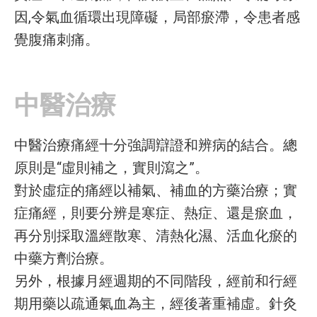
因,令氣血循環出現障礙，局部瘀滯，令患者感
覺腹痛刺痛。
中醫治療
中醫治療痛經十分強調辯證和辨病的結合。總
原則是“虛則補之，實則瀉之”。
對於虛症的痛經以補氣、補血的方藥治療；實
症痛經，則要分辨是寒症、熱症、還是瘀血，
再分別採取溫經散寒、清熱化濕、活血化瘀的
中藥方劑治療。
另外，根據月經週期的不同階段，經前和行經
期用藥以疏通氣血為主，經後著重補虛。針灸